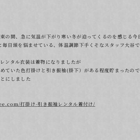
も束の間、急に気温が下がり寒い冬が迫ってくるのを感じる今
と毎日頭を悩ませている、体温調節下手くそなスタッフ大谷
らレンタル衣装は着物になりましたが
めていた色打掛けと引き振袖(掛下）がある程度貯まったので
ことにしました
mdofree.com/打掛け-引き振袖レンタル着付け/
は