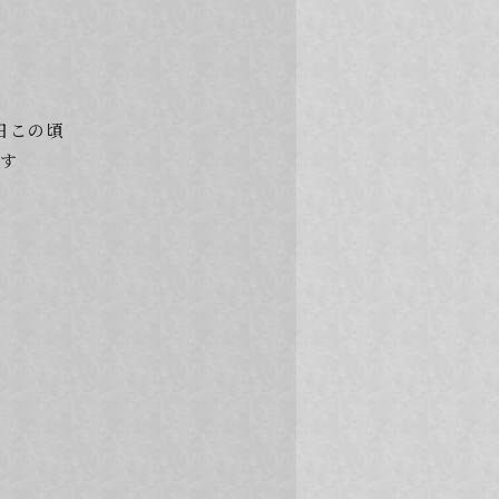
日この頃
です